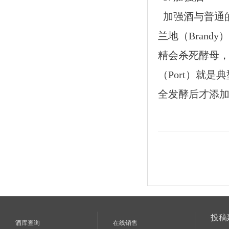
加强酒与普通的
兰地（Brandy
精会杀死酵母
（Port）就是
全发酵后才添加酒
投稿
酒库查询
在线销售